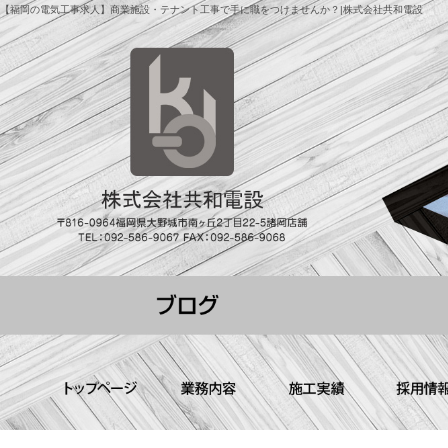
【福岡の電気工事求人】商業施設・テナント工事で手に職をつけませんか？|株式会社共和電設