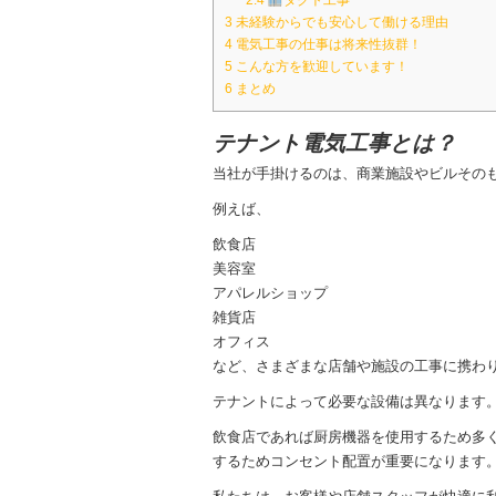
2.4
ダクト工事
3
未経験からでも安心して働ける理由
4
電気工事の仕事は将来性抜群！
5
こんな方を歓迎しています！
6
まとめ
テナント電気工事とは？
当社が手掛けるのは、商業施設やビルその
例えば、
飲食店
美容室
アパレルショップ
雑貨店
オフィス
など、さまざまな店舗や施設の工事に携わ
テナントによって必要な設備は異なります
飲食店であれば厨房機器を使用するため多
するためコンセント配置が重要になります