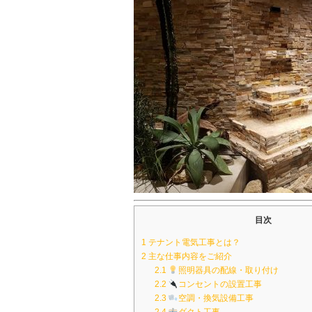
目次
1
テナント電気工事とは？
2
主な仕事内容をご紹介
2.1
照明器具の配線・取り付け
2.2
コンセントの設置工事
2.3
空調・換気設備工事