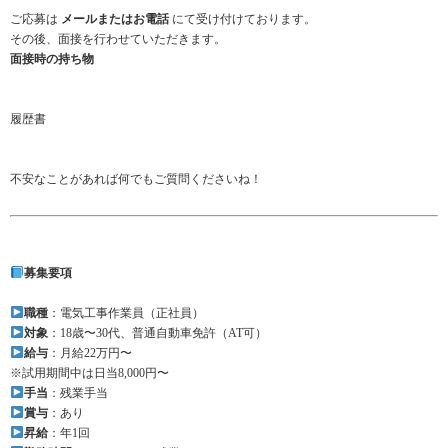
ご応募は
メールまたはお電話
にて受け付けております。
その後、面接を行わせていただきます。
面接時の持ち物
履歴書
不安なことがあれば何でもご質問くださいね！
募集要項
職種
：電気工事作業員（正社員）
対象
：18歳〜30代、普通自動車免許（AT可）
給与
：月給22万円〜
※試用期間中は日当8,000円〜
手当
：残業手当
賞与
：あり
昇給
：年1回