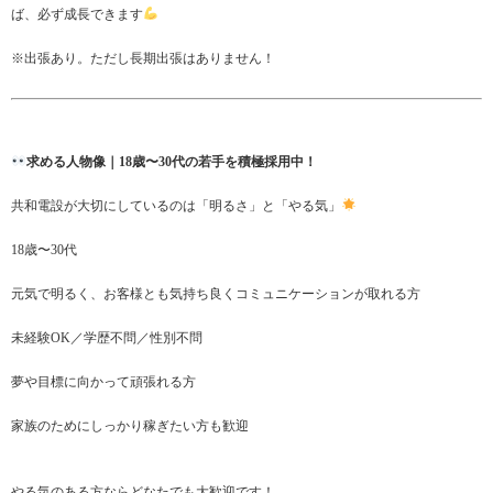
ば、必ず成長できます
※出張あり。ただし長期出張はありません！
求める人物像｜18歳〜30代の若手を積極採用中！
共和電設が大切にしているのは「明るさ」と「やる気」
18歳〜30代
元気で明るく、お客様とも気持ち良くコミュニケーションが取れる方
未経験OK／学歴不問／性別不問
夢や目標に向かって頑張れる方
家族のためにしっかり稼ぎたい方も歓迎
やる気のある方ならどなたでも大歓迎です！