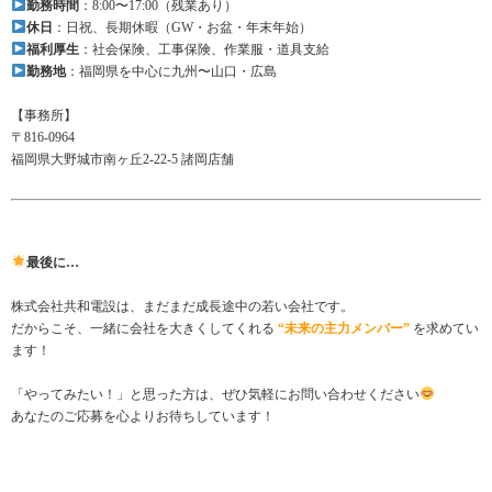
勤務時間
：8:00〜17:00（残業あり）
休日
：日祝、長期休暇（GW・お盆・年末年始）
福利厚生
：社会保険、工事保険、作業服・道具支給
勤務地
：福岡県を中心に九州〜山口・広島
【事務所】
〒816-0964
福岡県大野城市南ヶ丘2-22-5 諸岡店舗
最後に…
株式会社共和電設は、まだまだ成長途中の若い会社です。
だからこそ、一緒に会社を大きくしてくれる
“未来の主力メンバー”
を求めてい
ます！
「やってみたい！」と思った方は、ぜひ気軽にお問い合わせください
あなたのご応募を心よりお待ちしています！